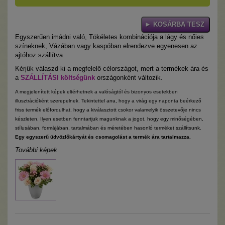
Egyszerűen imádni való, Tökéletes kombinációja a lágy és nőies
színeknek, Vázában vagy kaspóban elrendezve egyenesen az
ajtóhoz szállítva.
Kérjük válaszd ki a megfelelő célországot, mert a termékek ára és
a
SZÁLLÍTÁSI költségünk
országonként változik.
A megjelenített képek eltérhetnek a valóságtól és bizonyos esetekben
illusztrációként szerepelnek. Tekintettel arra, hogy a virág egy naponta beérkező
friss termék előfordulhat, hogy a kiválasztott csokor valamelyik összetevője nincs
készleten. Ilyen esetben fenntartjuk magunknak a jogot, hogy egy minőségében,
stílusában, formájában, tartalmában és méretében hasonló terméket szállítsunk.
Egy egyszerű üdvözlőkártyát és csomagolást a termék ára tartalmazza.
További képek