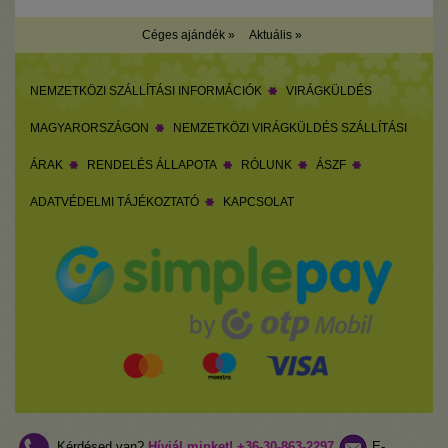
Céges ajándék »
Aktuális »
NEMZETKÖZI SZÁLLÍTÁSI INFORMÁCIÓK
VIRÁGKÜLDÉS
MAGYARORSZÁGON
NEMZETKÖZI VIRÁGKÜLDÉS SZÁLLÍTÁSI
ÁRAK
RENDELÉS ÁLLAPOTA
RÓLUNK
ÁSZF
ADATVÉDELMI TÁJÉKOZTATÓ
KAPCSOLAT
Kérdésed van?
Hívjál minket!
+36-30-863-2297
E-