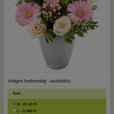
Virágos kedvesség - asztaldísz
Árak:
M - 24 110 Ft
L - 31 985 Ft