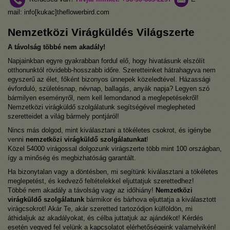
mail: info[kukac]theflowerbird.com
Nemzetközi Virágküldés Világszerte
A távolság többé nem akadály!
Napjainkban egyre gyakrabban fordul elő, hogy hivatásunk elszólít
otthonunktól rövidebb-hosszabb időre. Szeretteinket hátrahagyva nem
egyszerű az élet, főként bizonyos ünnepek közeledtével. Házassági
évforduló, születésnap, névnap, ballagás, anyák napja? Legyen szó
bármilyen eseményről, nem kell lemondanod a meglepetésekről!
Nemzetközi virágküldő szolgálatunk segítségével meglepheted
szeretteidet a világ bármely pontjáról!
Nincs más dolgod, mint kiválasztani a tökéletes csokrot, és igénybe
venni
nemzetközi virágküldő szolgálatunkat
!
Közel 54000 virágossal dolgozunk virágszerte több mint 100 országban,
így a minőség és megbizhatóság garantált.
Ha bizonytalan vagy a döntésben, mi segítünk kiválasztani a tökéletes
meglepetést, és kedvező feltételekkel eljuttatjuk szerettedhez!
Többé nem akadály a távolság vagy az időhiány!
Nemzetközi
virágküldő szolgálatunk
bármikor és bárhova eljuttatja a kiválasztott
virágcsokrot! Akár Te, akár szeretted tartozódjon külföldön, mi
áthidaljuk az akadályokat, és célba juttatjuk az ajándékot! Kérdés
esetén vegyed fel velünk a kapcsolatot elérhetőségeink valamelyikén!