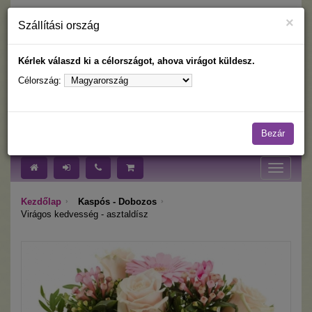
×
Szállítási ország
Kérlek válaszd ki a célországot, ahova virágot küldesz.
Célország:
Nyelv:
Célország:
Bezár
Toggle
navigati
Kezdőlap
Kaspós - Dobozos
Virágos kedvesség - asztaldísz