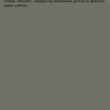
Szolnok, Veszprém, Zalaegerszeg településekre gyorsan és igényesen
tudunk szállítani.