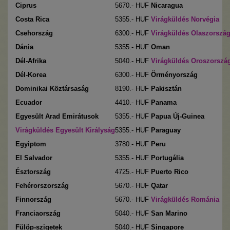
Ciprus
5670
.- HUF
Nicaragua
Costa Rica
5355
.- HUF
Virágküldés Norvégia
Csehország
6300
.- HUF
Virágküldés Olaszorszá
Dánia
5355
.- HUF
Oman
Dél-Afrika
5040
.- HUF
Virágküldés Oroszorszá
Dél-Korea
6300
.- HUF
Örményország
Dominikai Köztársaság
8190
.- HUF
Pakisztán
Ecuador
4410
.- HUF
Panama
Egyesült Arad Emirátusok
5355
.- HUF
Papua Új-Guinea
Virágküldés
Egyesült Királyság
5355
.- HUF
Paraguay
Egyiptom
3780
.- HUF
Peru
El Salvador
5355
.- HUF
Portugália
Észtország
4725
.- HUF
Puerto Rico
Fehérorszország
5670
.- HUF
Qatar
Finnország
5670
.- HUF
Virágküldés Románia
Franciaország
5040
.- HUF
San Marino
Fülöp-szigetek
5040
.- HUF
Singapore