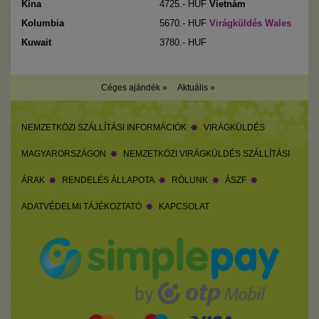
Kína
4725
.- HUF
Vietnám
Kolumbia
5670
.- HUF
Virágküldés Wales
Kuwait
3780
.- HUF
Céges ajándék »
Aktuális »
NEMZETKÖZI SZÁLLÍTÁSI INFORMÁCIÓK
VIRÁGKÜLDÉS
MAGYARORSZÁGON
NEMZETKÖZI VIRÁGKÜLDÉS SZÁLLÍTÁSI
ÁRAK
RENDELÉS ÁLLAPOTA
RÓLUNK
ÁSZF
ADATVÉDELMI TÁJÉKOZTATÓ
KAPCSOLAT