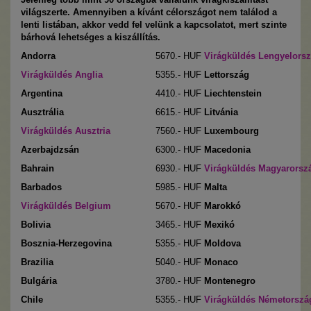
világszerte. Amennyiben a kívánt célországot nem találod a
lenti listában, akkor vedd fel velünk a kapcsolatot, mert szinte
bárhová lehetséges a kiszállítás.
Andorra
5670
.- HUF
Virágküldés Lengyelors
Virágküldés Anglia
5355
.- HUF
Lettország
Argentina
4410
.- HUF
Liechtenstein
Ausztrália
6615
.- HUF
Litvánia
Virágküldés
Ausztria
7560
.- HUF
Luxembourg
Azerbajdzsán
6300
.- HUF
Macedonia
Bahrain
6930
.- HUF
Virágküldés Magyarorsz
Barbados
5985
.- HUF
Malta
Virágküldés Belgium
5670
.- HUF
Marokkó
Bolivia
3465
.- HUF
Mexikó
Bosznia-Herzegovina
5355
.- HUF
Moldova
Brazilia
5040
.- HUF
Monaco
Bulgária
3780
.- HUF
Montenegro
Chile
5355
.- HUF
Virágküldés Németorszá