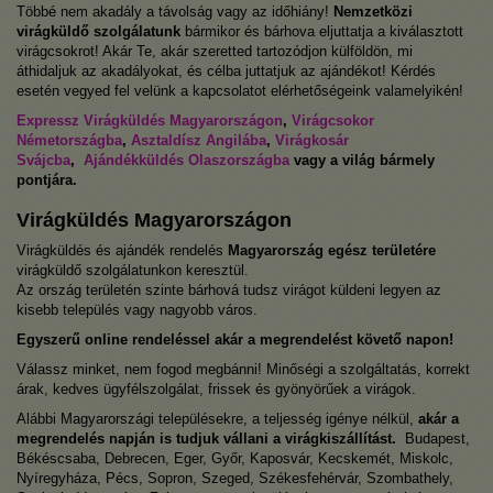
Többé nem akadály a távolság vagy az időhiány!
Nemzetközi
virágküldő szolgálatunk
bármikor és bárhova eljuttatja a kiválasztott
virágcsokrot! Akár Te, akár szeretted tartozódjon külföldön, mi
áthidaljuk az akadályokat, és célba juttatjuk az ajándékot! Kérdés
esetén vegyed fel velünk a kapcsolatot elérhetőségeink valamelyikén!
Expressz Virágküldés Magyarországon
,
Virágcsokor
Németországba
,
Asztaldísz Angilába
,
Virágkosár
Svájcba
,
Ajándékküldés Olaszországba
vagy a világ bármely
pontjára.
Virágküldés Magyarországon
Virágküldés és ajándék rendelés
Magyarország egész területére
virágküldő szolgálatunkon keresztül.
Az ország területén szinte bárhová tudsz virágot küldeni legyen az
kisebb település vagy nagyobb város.
Egyszerű online rendeléssel akár a megrendelést követő napon!
Válassz minket, nem fogod megbánni! Minőségi a szolgáltatás, korrekt
árak, kedves ügyfélszolgálat, frissek és gyönyörűek a virágok.
Alábbi Magyarországi településekre, a teljesség igénye nélkül,
akár a
megrendelés napján is tudjuk vállani a virágkiszállítást.
Budapest,
Békéscsaba, Debrecen, Eger, Győr, Kaposvár, Kecskemét, Miskolc,
Nyíregyháza, Pécs, Sopron, Szeged, Székesfehérvár, Szombathely,