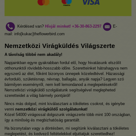
Kérdésed van?
Hívjál minket!
+36-30-863-2297
E-
mail: info[kukac]theflowerbird.com
Nemzetközi Virágküldés Világszerte
A távolság többé nem akadály!
Napjainkban egyre gyakrabban fordul elő, hogy hivatásunk elszólít
otthonunktól rövidebb-hosszabb időre. Szeretteinket hátrahagyva nem
egyszerű az élet, főként bizonyos ünnepek közeledtével. Házassági
évforduló, születésnap, névnap, ballagás, anyák napja? Legyen szó
bármilyen eseményről, nem kell lemondanod a meglepetésekről!
Nemzetközi virágküldő szolgálatunk segítségével meglepheted
szeretteidet a világ bármely pontjáról!
Nincs más dolgod, mint kiválasztani a tökéletes csokrot, és igénybe
venni
nemzetközi virágküldő szolgálatunkat
!
Közel 54000 virágossal dolgozunk virágszerte több mint 100 országban,
így a minőség és megbizhatóság garantált.
Ha bizonytalan vagy a döntésben, mi segítünk kiválasztani a tökéletes
meglepetést, és kedvező feltételekkel eljuttatjuk szerettedhez!