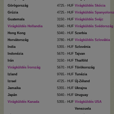
Görögország
4725
.- HUF
Virágküldés Skócia
Grúzia
4725
.- HUF
Virágküldés Spanyolors
Guatemala
3150
.- HUF
Virágküldés Svájc
Virágküldés
Hollandia
5040
.- HUF
Virágküldés Svédország
Hong Kong
5040
.- HUF
Szerbia
Horvátország
3780
.- HUF
Virágküldés Szlovákia
India
5355
.- HUF
Szlovénia
Indonézia
5670
.- HUF
Tajvan
Irán
3150
.- HUF
Thaiföld
Virágküldés Írország
5670
.- HUF
Törökország
Izland
9765
.- HUF
Tunézia
Izrael
4725
.- HUF
Új-Zéland
Jamaika
5355
.- HUF
Ukrajna
Japán
5040
.- HUF
Uruguay
Virágküldés Kanada
5355
.- HUF
Virágküldés USA
Venezuela