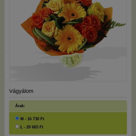
Vágyálom
Árak:
M - 16 730 Ft
L - 20 665 Ft