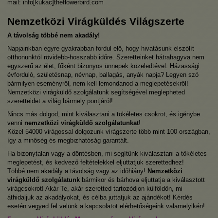
mail: info[kukac]theflowerbird.com
Nemzetközi Virágküldés Világszerte
A távolság többé nem akadály!
Napjainkban egyre gyakrabban fordul elő, hogy hivatásunk elszólít
otthonunktól rövidebb-hosszabb időre. Szeretteinket hátrahagyva nem
egyszerű az élet, főként bizonyos ünnepek közeledtével. Házassági
évforduló, születésnap, névnap, ballagás, anyák napja? Legyen szó
bármilyen eseményről, nem kell lemondanod a meglepetésekről!
Nemzetközi virágküldő szolgálatunk segítségével meglepheted
szeretteidet a világ bármely pontjáról!
Nincs más dolgod, mint kiválasztani a tökéletes csokrot, és igénybe
venni
nemzetközi virágküldő szolgálatunkat
!
Közel 54000 virágossal dolgozunk virágszerte több mint 100 országban,
így a minőség és megbizhatóság garantált.
Ha bizonytalan vagy a döntésben, mi segítünk kiválasztani a tökéletes
meglepetést, és kedvező feltételekkel eljuttatjuk szerettedhez!
Többé nem akadály a távolság vagy az időhiány!
Nemzetközi
virágküldő szolgálatunk
bármikor és bárhova eljuttatja a kiválasztott
virágcsokrot! Akár Te, akár szeretted tartozódjon külföldön, mi
áthidaljuk az akadályokat, és célba juttatjuk az ajándékot! Kérdés
esetén vegyed fel velünk a kapcsolatot elérhetőségeink valamelyikén!