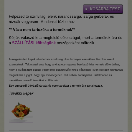
Felpezsdítő színvilág, élénk narancssárga, sárga gerberák és
rózsák vegyesen. Mindenkit tűzbe hoz.
** Váza nem tartozéka a terméknek**
Kérjük válaszd ki a megfelelő célországot, mert a termékek ára és
a
SZÁLLÍTÁSI költségünk
országonként változik.
A megjelenített képek eltérhetnek a valóságtól és bizonyos esetekben illusztrációként
szerepelnek. Tekintettel arra, hogy a virág egy naponta beérkező friss termék előfordulhat,
hogy a kiválasztott csokor valamelyik összetevője nincs készleten. Ilyen esetben fenntartjuk
magunknak a jogot, hogy egy minőségében, stílusában, formájában, tartalmában és
méretében hasonló terméket szállítsunk.
Egy egyszerű üdvözlőkártyát és csomagolást a termék ára tartalmazza.
További képek