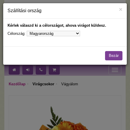
×
Szállítási ország
Kérlek válaszd ki a célországot, ahova virágot küldesz.
Célország:
Nyelv:
Célország:
Bezár
Toggle
navigati
Kezdőlap
Virágcsokor
Vágyálom