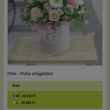
Pihe - Puha virágdoboz
Árak:
M - 22 635 Ft
L - 28 045 Ft