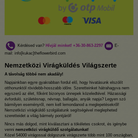
Kérdésed van?
Hívjál minket!
+36-30-863-2297
E-
mail: info[kukac]theflowerbird.com
Nemzetközi Virágküldés Világszerte
A távolság többé nem akadály!
Napjainkban egyre gyakrabban fordul elő, hogy hivatásunk elszólít
otthonunktól rövidebb-hosszabb időre. Szeretteinket hátrahagyva nem
egyszerű az élet, főként bizonyos ünnepek közeledtével. Házassági
évforduló, születésnap, névnap, ballagás, anyák napja? Legyen szó
bármilyen eseményről, nem kell lemondanod a meglepetésekről!
Nemzetközi virágküldő szolgálatunk segítségével meglepheted
szeretteidet a világ bármely pontjáról!
Nincs más dolgod, mint kiválasztani a tökéletes csokrot, és igénybe
venni
nemzetközi virágküldő szolgálatunkat
!
Közel 54000 virágossal dolgozunk virágszerte több mint 100 országban,