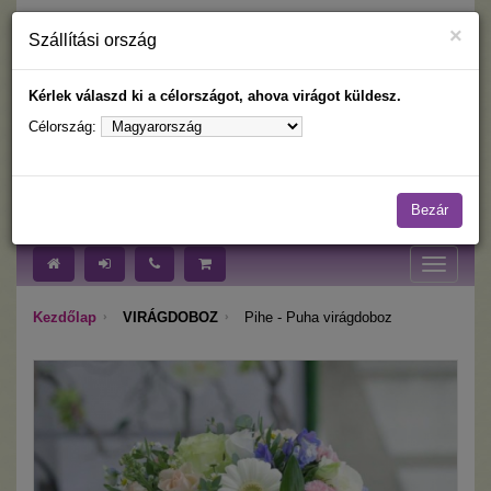
×
Szállítási ország
Kérlek válaszd ki a célországot, ahova virágot küldesz.
Célország:
Nyelv:
Célország:
Bezár
Toggle
navigati
Kezdőlap
VIRÁGDOBOZ
Pihe - Puha virágdoboz