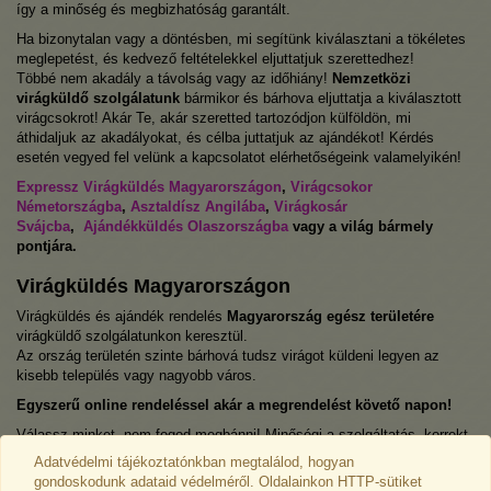
így a minőség és megbizhatóság garantált.
Ha bizonytalan vagy a döntésben, mi segítünk kiválasztani a tökéletes
meglepetést, és kedvező feltételekkel eljuttatjuk szerettedhez!
Többé nem akadály a távolság vagy az időhiány!
Nemzetközi
virágküldő szolgálatunk
bármikor és bárhova eljuttatja a kiválasztott
virágcsokrot! Akár Te, akár szeretted tartozódjon külföldön, mi
áthidaljuk az akadályokat, és célba juttatjuk az ajándékot! Kérdés
esetén vegyed fel velünk a kapcsolatot elérhetőségeink valamelyikén!
Expressz Virágküldés Magyarországon
,
Virágcsokor
Németországba
,
Asztaldísz Angilába
,
Virágkosár
Svájcba
,
Ajándékküldés Olaszországba
vagy a világ bármely
pontjára.
Virágküldés Magyarországon
Virágküldés és ajándék rendelés
Magyarország egész területére
virágküldő szolgálatunkon keresztül.
Az ország területén szinte bárhová tudsz virágot küldeni legyen az
kisebb település vagy nagyobb város.
Egyszerű online rendeléssel akár a megrendelést követő napon!
Válassz minket, nem fogod megbánni! Minőségi a szolgáltatás, korrekt
árak, kedves ügyfélszolgálat, frissek és gyönyörűek a virágok.
Adatvédelmi tájékoztatónkban megtalálod, hogyan
gondoskodunk adataid védelméről. Oldalainkon HTTP-sütiket
Alábbi Magyarországi településekre, a teljesség igénye nélkül,
akár a