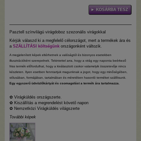
Pasztell színvilágú virágdoboz szezonális virágokkal
Kérjük válaszd ki a megfelelő célországot, mert a termékek ára és
a
SZÁLLÍTÁSI költségünk
országonként változik.
A megjelenített képek eltérhetnek a valóságtól és bizonyos esetekben
illusztrációként szerepelnek. Tekintettel arra, hogy a virág egy naponta beérkező
friss termék előfordulhat, hogy a kiválasztott csokor valamelyik összetevője nincs
készleten. Ilyen esetben fenntartjuk magunknak a jogot, hogy egy minőségében,
stílusában, formájában, tartalmában és méretében hasonló terméket szállítsunk.
Egy egyszerű üdvözlőkártyát és csomagolást a termék ára tartalmazza.
✿
Virágküldés országszerte.
✿
Kiszállítás a megrendelést követő napon
✿
Nemzetközi Virágküldés világszerte
További képek