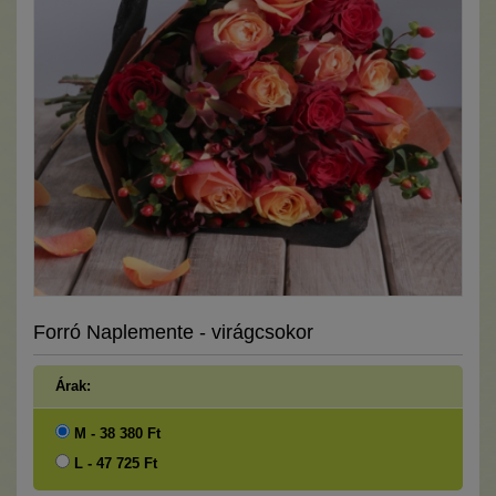
Forró Naplemente - virágcsokor
Árak:
M - 38 380 Ft
L - 47 725 Ft