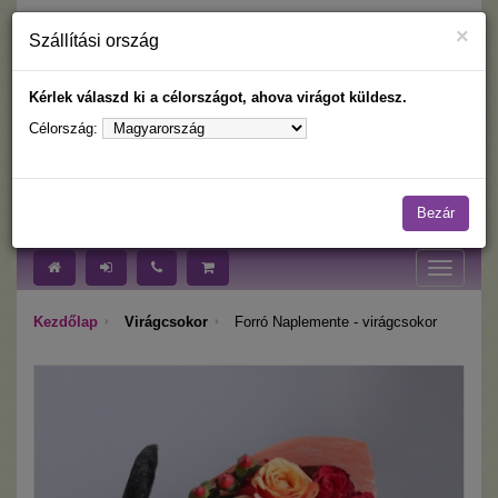
×
Szállítási ország
Kérlek válaszd ki a célországot, ahova virágot küldesz.
Célország:
Nyelv:
Célország:
Bezár
Toggle
navigati
Kezdőlap
Virágcsokor
Forró Naplemente - virágcsokor