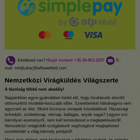
Kérdésed van?
Hívjál minket!
+36-30-863-2297
E-
mail: info[kukac]theflowerbird.com
Nemzetközi Virágküldés Világszerte
A távolság többé nem akadály!
Napjainkban egyre gyakrabban fordul elő, hogy hivatásunk elszólít
otthonunktól rövidebb-hosszabb időre. Szeretteinket hátrahagyva nem
egyszerű az élet, főként bizonyos ünnepek közeledtével. Házassági
évforduló, születésnap, névnap, ballagás, anyák napja? Legyen szó
bármilyen eseményről, nem kell lemondanod a meglepetésekről!
Nemzetközi virágküldő szolgálatunk segítségével meglepheted
szeretteidet a világ bármely pontjáról!
Nincs más dolgod, mint kiválasztani a tökéletes csokrot, és igénybe