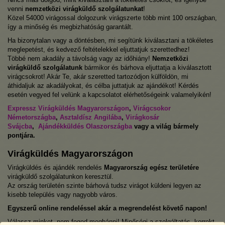
venni
nemzetközi virágküldő szolgálatunkat
!
Közel 54000 virágossal dolgozunk virágszerte több mint 100 országban,
így a minőség és megbizhatóság garantált.
Ha bizonytalan vagy a döntésben, mi segítünk kiválasztani a tökéletes
meglepetést, és kedvező feltételekkel eljuttatjuk szerettedhez!
Többé nem akadály a távolság vagy az időhiány!
Nemzetközi
virágküldő szolgálatunk
bármikor és bárhova eljuttatja a kiválasztott
virágcsokrot! Akár Te, akár szeretted tartozódjon külföldön, mi
áthidaljuk az akadályokat, és célba juttatjuk az ajándékot! Kérdés
esetén vegyed fel velünk a kapcsolatot elérhetőségeink valamelyikén!
Expressz Virágküldés Magyarországon
,
Virágcsokor
Németországba
,
Asztaldísz Angilába
,
Virágkosár
Svájcba
,
Ajándékküldés Olaszországba
vagy a világ bármely
pontjára.
Virágküldés Magyarországon
Virágküldés és ajándék rendelés
Magyarország egész területére
virágküldő szolgálatunkon keresztül.
Az ország területén szinte bárhová tudsz virágot küldeni legyen az
kisebb település vagy nagyobb város.
Egyszerű online rendeléssel akár a megrendelést követő napon!
Válassz minket, nem fogod megbánni! Minőségi a szolgáltatás, korrekt