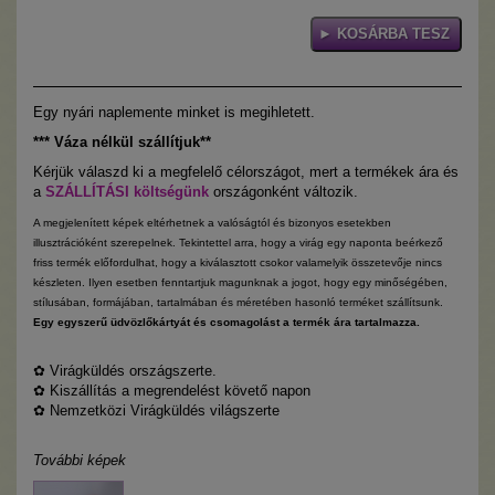
Egy nyári naplemente minket is megihletett.
*
** Váza nélkül szállítjuk**
Kérjük válaszd ki a megfelelő célországot, mert a termékek ára és
a
SZÁLLÍTÁSI költségünk
országonként változik.
A megjelenített képek eltérhetnek a valóságtól és bizonyos esetekben
illusztrációként szerepelnek. Tekintettel arra, hogy a virág egy naponta beérkező
friss termék előfordulhat, hogy a kiválasztott csokor valamelyik összetevője nincs
készleten. Ilyen esetben fenntartjuk magunknak a jogot, hogy egy minőségében,
stílusában, formájában, tartalmában és méretében hasonló terméket szállítsunk.
Egy egyszerű üdvözlőkártyát és csomagolást a termék ára tartalmazza.
✿
Virágküldés országszerte.
✿
Kiszállítás a megrendelést követő napon
✿
Nemzetközi Virágküldés világszerte
További képek