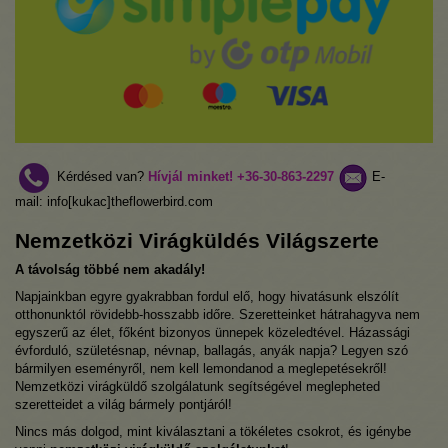
Kérdésed van?
Hívjál minket!
+36-30-863-2297
E-
mail: info[kukac]theflowerbird.com
Nemzetközi Virágküldés Világszerte
A távolság többé nem akadály!
Napjainkban egyre gyakrabban fordul elő, hogy hivatásunk elszólít
otthonunktól rövidebb-hosszabb időre. Szeretteinket hátrahagyva nem
egyszerű az élet, főként bizonyos ünnepek közeledtével. Házassági
évforduló, születésnap, névnap, ballagás, anyák napja? Legyen szó
bármilyen eseményről, nem kell lemondanod a meglepetésekről!
Nemzetközi virágküldő szolgálatunk segítségével meglepheted
szeretteidet a világ bármely pontjáról!
Nincs más dolgod, mint kiválasztani a tökéletes csokrot, és igénybe