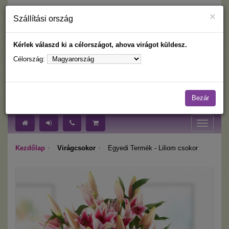
×
Szállítási ország
Kérlek válaszd ki a célországot, ahova virágot küldesz.
Célország:
Nyelv:
Célország:
Bezár
Toggle
navigati
Kezdőlap
Virágcsokor
Egyedi Termék - Liliom csokor