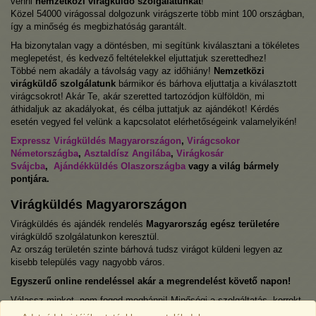
venni
nemzetközi virágküldő szolgálatunkat
!
Közel 54000 virágossal dolgozunk virágszerte több mint 100 országban,
így a minőség és megbizhatóság garantált.
Ha bizonytalan vagy a döntésben, mi segítünk kiválasztani a tökéletes
meglepetést, és kedvező feltételekkel eljuttatjuk szerettedhez!
Többé nem akadály a távolság vagy az időhiány!
Nemzetközi
virágküldő szolgálatunk
bármikor és bárhova eljuttatja a kiválasztott
virágcsokrot! Akár Te, akár szeretted tartozódjon külföldön, mi
áthidaljuk az akadályokat, és célba juttatjuk az ajándékot! Kérdés
esetén vegyed fel velünk a kapcsolatot elérhetőségeink valamelyikén!
Expressz Virágküldés Magyarországon
,
Virágcsokor
Németországba
,
Asztaldísz Angilába
,
Virágkosár
Svájcba
,
Ajándékküldés Olaszországba
vagy a világ bármely
pontjára.
Virágküldés Magyarországon
Virágküldés és ajándék rendelés
Magyarország egész területére
virágküldő szolgálatunkon keresztül.
Az ország területén szinte bárhová tudsz virágot küldeni legyen az
kisebb település vagy nagyobb város.
Egyszerű online rendeléssel akár a megrendelést követő napon!
Válassz minket, nem fogod megbánni! Minőségi a szolgáltatás, korrekt
árak, kedves ügyfélszolgálat, frissek és gyönyörűek a virágok.